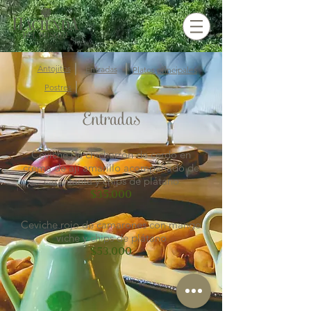
Antojitos
Entradas
Platos principales
Postres
Entradas
Ceviche de chicharrón de cerdo en
crema de ají amarillo acompañado de
carantanta y chips de plátano
$35.000
Ceviche rojo de camarones con mango
viche y chips de plátano
$53.000