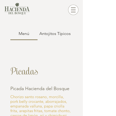
Menú
Antojitos Típicos
Menú
Picadas
Picada Hacienda del Bosque
Chorizo santo rosano, morcilla,
pork belly crocante, aborrajados,
empanada valluna, papa criolla
frita, arepitas fritas, tomate chonto,
cascos de limón, ají y chimichurri